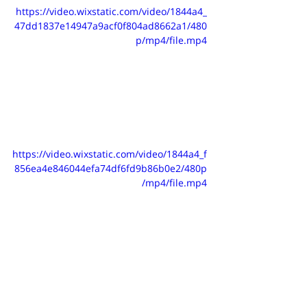
https://video.wixstatic.com/video/1844a4_
47dd1837e14947a9acf0f804ad8662a1/480
p/mp4/file.mp4
https://video.wixstatic.com/video/1844a4_f
856ea4e846044efa74df6fd9b86b0e2/480p
/mp4/file.mp4