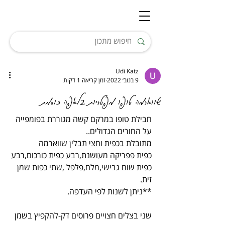
Udi Katz
9 בנוב׳ 2022
זמן קריאה 1 דקות
שווארמה טופו מפטריות בלאפה כוסמת
חבילת טופו במרקם קשה מגוררת בפומפייה 
על החורים הגדולים..
מתובלת בכפית וחצי תבלין שווארמה
כפית פפריקה מעושנת,רבע כפית כורכום,רבע 
כפית שום גבישי,מלח,פלפל ,שתי כפות שמן 
זית.
**ניתן לשנות לפי העדפה.
שני בצלים חצויים פרוסים דק-להקפיץ בשמן 