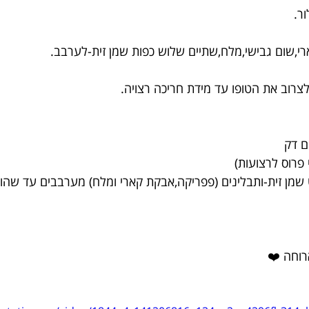
ר.
י,שום גבישי,מלח,שתיים שלוש כפות שמן זית-לערבב.
צרוב את הטופו עד מידת חריכה רצויה.
ם דק
פרוס לרצועות)
ן זית-ותבלינים (פפריקה,אבקת קארי ומלח) מערבבים עד שהו
רוחה ❤️