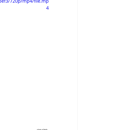
bef3/720p/mp4/file.mp
4