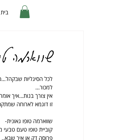
בית
שווארמה טו
לכל הסיגליות שבקהל…כי לא
למכור…
אין צורך בנות…איך אומרים
זו דוגמא לארוחה שמתקת
שווארמה טופו גאונית-
קוביית טופו טעם טבעי 
פרוסה דק או איך שבא..