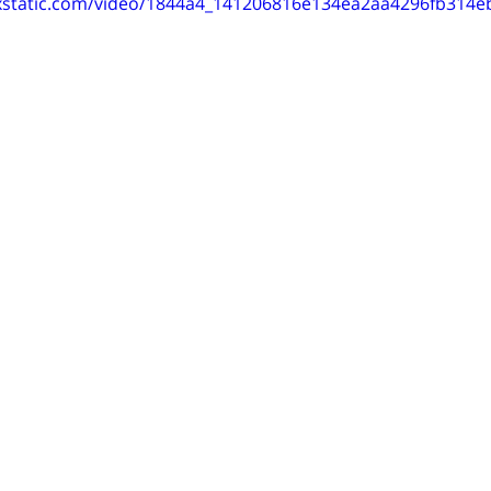
wixstatic.com/video/1844a4_141206816e134ea2aa4296fb314e