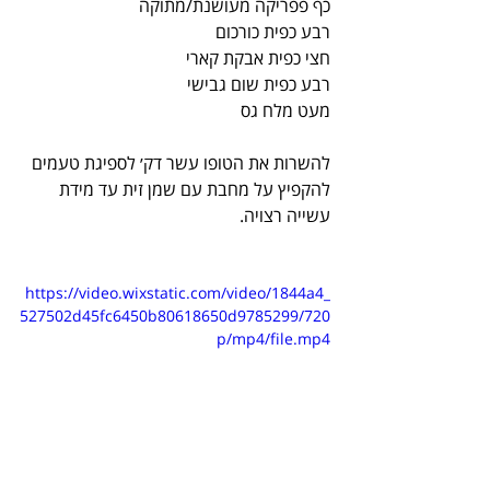
כף פפריקה מעושנת/מתוקה
רבע כפית כורכום
חצי כפית אבקת קארי
רבע כפית שום גבישי
מעט מלח גס
להשרות את הטופו עשר דק׳ לספיגת טעמים
להקפיץ על מחבת עם שמן זית עד מידת 
עשייה רצויה.
https://video.wixstatic.com/video/1844a4_
527502d45fc6450b80618650d9785299/720
p/mp4/file.mp4