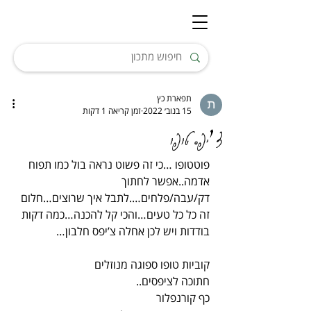
תפארת כץ
15 בנוב׳ 2022
זמן קריאה 1 דקות
צ׳יפס טופו
פוטטופו …כי זה פשוט נראה בול כמו תפוח 
אדמה..אפשר לחתוך 
דק/עבה/פלחים….לתבל איך שרוצים…חלום
זה כל כל טעים…והכי קל להכנה…כמה דקות 
בודדות ויש לכן אחלה צ’יפס חלבון…
קוביות טופו ספוגה מנוזלים
חתוכה לציפסים..
כף קורנפלור