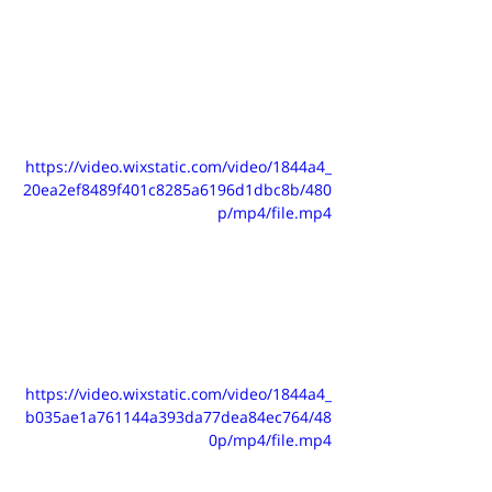
https://video.wixstatic.com/video/1844a4_
20ea2ef8489f401c8285a6196d1dbc8b/480
p/mp4/file.mp4
https://video.wixstatic.com/video/1844a4_
b035ae1a761144a393da77dea84ec764/48
0p/mp4/file.mp4