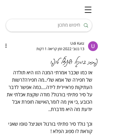
Udi Katz
13 בנוב׳ 2022
זמן קריאה 1 דקות
פתיתי בורגול ושניצל טופו
אז כמו שכבר אמרתי המנה הזו היא תולדה 
של חפירה של אמא שלי..מה חפירה?רשות 
העתיקות פראיירית לידה….כמה אפשר לדבר 
על סיר פתיתי בורגול? מודה שקצת אכלתי את 
הכובע ,כי אין מה לומר,האישה חופרת אבל 
יודעת מה היא מדברת..
וכך נולד סיר פתיתי בורגול ושניצל טופו שאני 
קוראת לו ספוג הפלא !