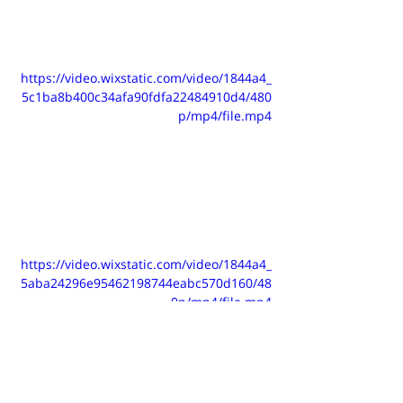
https://video.wixstatic.com/video/1844a4_
5c1ba8b400c34afa90fdfa22484910d4/480
p/mp4/file.mp4
https://video.wixstatic.com/video/1844a4_
5aba24296e95462198744eabc570d160/48
0p/mp4/file.mp4