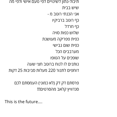
תיבול-נתון לשינויים לפי טעם אישי ולפי מה 
שיש בבית
אני הכנתי רוטב מ -
כף רוטב ברביקיו
כף חרדל
שלוש כפות סויה
כפית פפריקה מעושנת
כפית שום גבישי
מערבבים הכל
שופכים על הטופו
נותנים לו לנוח ברוטב חצי שעה
דוחפים לתנור 220 מעלות סביבות 25 דקות
פרסתם דק דק (לא כמוני) העמסתם לכם 
סנדוויץ קלאב מהסרטים!!!
This is the future….