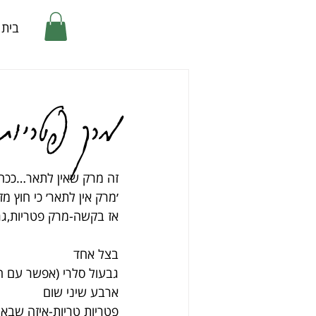
בית
מרק פטריות,
זה מרק שאין לתאר…ככה ק
׳מרק אין לתאר׳ כי חוץ 
אז בקשה-מרק פטריות,גריס
בצל אחד
גבעול סלרי (אפשר עם ה
ארבע שיני שום
פטריות טריות-איזה שבא