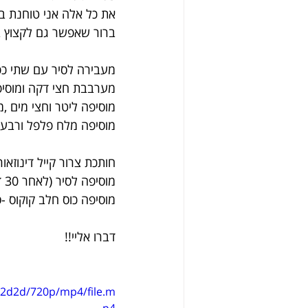
את כל אלה אני טוחנת בש
ברור שאפשר גם לקצוץ ב
מעבירה לסיר עם שתי כפ
מערבבת חצי דקה ומוסיפ
מוסיפה ליטר וחצי מים ,
מוסיפה מלח פלפל ורבע כפית אגוז מוסקט
חותכת צרור קייל דינוזאו
מוסיפה לסיר (לאחר 30 דק הבישול)
מוסיפה כוס חלב קוקוס -סוגרת ה
דברו אליי!!
82d2d/720p/mp4/file.m
p4