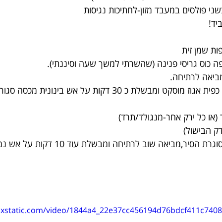
ני פולסים במעבד מזון-לחתיכות נגיסות
יד!
ות שמן זית
ה כוס גריסי פנינה (שהשרתי למשך שעה וסיננתי).
מביאה לרתיחה.
 ומבשלת כ 30 דקות על אש בינונית מכסה סגור.
ר (או כל ירק אחר-מנגולד/תרד)
סיר,מביאה שוב לרתיחה ומבשלת עוד 10 דקות על אש נמוכה..
wixstatic.com/video/1844a4_22e37cc456194d76bdcf411c740