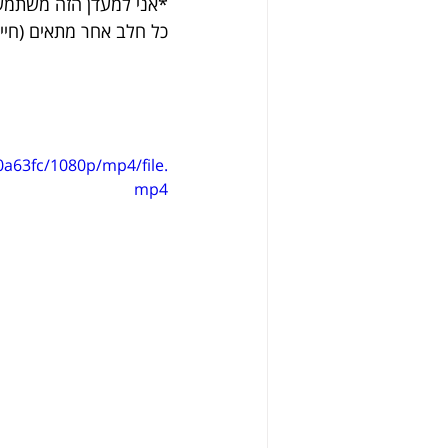
*אני למעדן הזה משתמש
כל חלב אחר מתאים (חייב
a63fc/1080p/mp4/file.
mp4