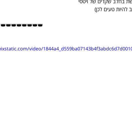
*אני למעדן הזה משתמשת
כל חלב אחר מתאים
👑👑👑👑👑👑👑👑
.wixstatic.com/video/1844a4_d559ba07143b4f3abdc6d7d0010