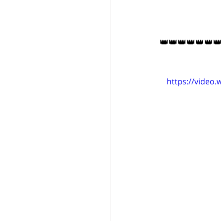
👑👑👑👑👑👑
https://video