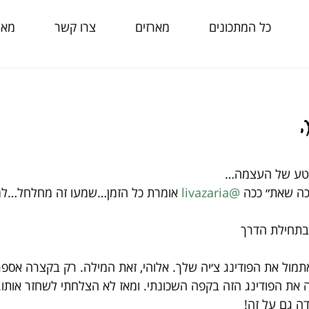
כל המתכונים
מארזים
צרו קשר
מאמ
קטע של העצמה…
ה שאת״ ככה 
@livazaria
 אומרת כל הזמן…שמעו זה מחלחל…למי
בתחילת הדרך
תמול את הפודינג צ׳יה שלך. אלוהי, זאת המילה. רק בקצרה אספ
ה את הפודינג הזה בקפה השכונתי. ומאז לא הצלחתי לשחזר אותו.
ה גם על זה!