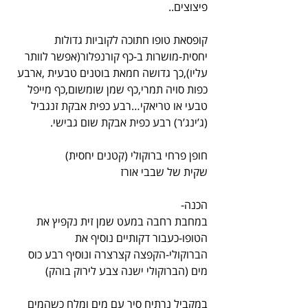
פיצוצים..
קופסאת טופו חתוכה לקוביות גדולות 
יחסית-מושרות ב-כף קורנפלור(אפשר לוותר 
עליו),כך גדושה חמאת בוטנים טבעית ,ארבע 
כפות סויה תמרי,כף שמן שומשום,כף מייפל 
טבעי או טריאקי…רבע כפית אבקת זנגביל 
(ג’ינג’ר) רבע כפית אבקת שום גבישי.
חופן פרחי ברוקולי (קטנים יחסית)
שקית של שבבי אורז
הכנה-
במחבת רחבה במעט שמן זית נקפיץ את 
הטופו-כעבור דקותיים נוסיף את 
הברוקולי-הקפצה קצרצרה ונוסיף רבע כוס 
מים (הברוקולי ישנה צבע לירוק בוהק)
במקביל נרתיח סיר עם מים ומלח כשהמים 