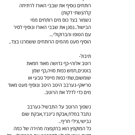
רותחים נוסיף את שבבי האורז לרתיחה 
קלה(שתי דקות)
נשמור בצד כוס מים רותחים ממי 
הבישול..נסנן את שבבי האורז ונוסיף לסיר 
עם הטופו והברוקולי…
הוסיף מעט מהמים הרותחים ששמרנו בצד..
תיבול-
רוטב אלוהי-כף גדושה מאוד חמאת 
בוטנים,חמש כפות סויה,כף שמן 
שומשום,שתי כפות מייפל טבעי או 
טריאקי-נערבב היטב היטב ונוסיף מעט מאוד 
מים כדי לדלל את הרוטב.
נשפוך הרוטב על התבשיל-נערבב
נתבל במלח,אבקת ג’ינג’ר,אבקת שום 
גבישי,צילי חריף..
כל המוקפץ הוא בהקפצה מהירה של כמה 