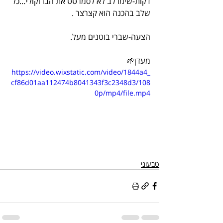
דקות-שימו לב לא לסמרטט את הברוקולי…כל 
שלב בהכנה הוא קצרצר .
הצעה-שברי בוטנים מעל.
מעדן🌱
https://video.wixstatic.com/video/1844a4_
cf86d01aa112474b8041343f3c2348d3/108
0p/mp4/file.mp4
טבעוני