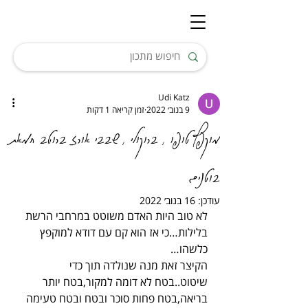
Udi Katz
9 בנוב׳ 2022
זמן קריאה 1 דקות
מוקפץ טופו , ברוקולי , שבבי אורז ברוטב חמאת
בוטנים
עודכן:
16 בנוב׳ 2022
לא טוב היות האדם משוטט במרחבי הרשת 
בלילות…כי אז הוא קם עם דודא למוקפץ 
כלשהו…
הקיצר זאת מנה שנולדה תוך כדי 
שיטוט..בטח לא דומה למקור,בטח יותר 
בריאה,בטח פחות סוכר ובטח ובטח טעימה 