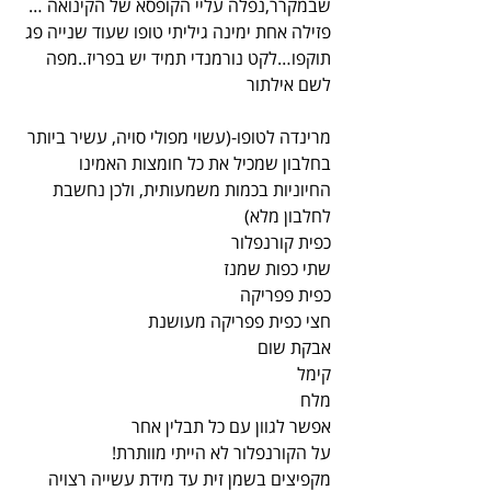
שבמקרר,נפלה עליי הקופסא של הקינואה …
פזילה אחת ימינה גיליתי טופו שעוד שנייה פג 
תוקפו…לקט נורמנדי תמיד יש בפריז..מפה 
לשם אילתור
מרינדה לטופו-(עשוי מפולי סויה, עשיר ביותר 
בחלבון שמכיל את כל חומצות האמינו 
החיוניות בכמות משמעותית, ולכן נחשבת 
לחלבון מלא)
כפית קורנפלור
שתי כפות שמנז
כפית פפריקה
חצי כפית פפריקה מעושנת
אבקת שום
קימל
מלח
אפשר לגוון עם כל תבלין אחר
על הקורנפלור לא הייתי מוותרת!
מקפיצים בשמן זית עד מידת עשייה רצויה 