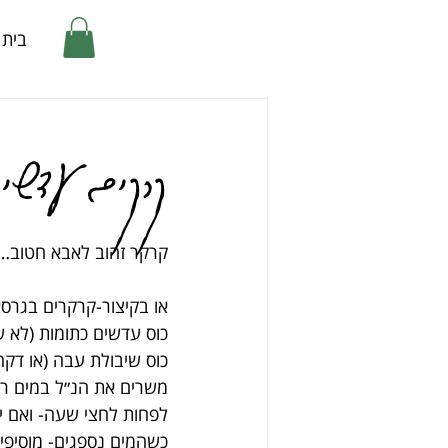
בית
קרקים עדשי
קרקר זהוב לאבא חטוב…
או בקיצור-קרקרים בגרס
כוס עדשים כתומות (לא 
כוס שיבולת עבה (או דקה
משרים את הנ״ל במים רות
לפחות לחצי שעה- ואם יש
כשהמים נספגים- מוסיפי