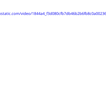
wixstatic.com/video/1844a4_f3d080cfb7db46b2b6fb8c0a0023