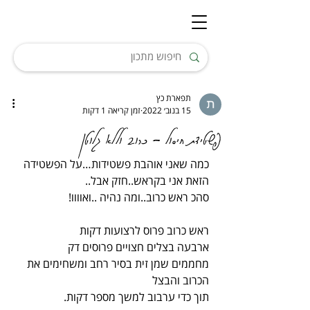
תפארת כץ
15 בנוב׳ 2022
זמן קריאה 1 דקות
פשטידת חיסול - כרוב וללא גלוטן
כמה שאני אוהבת פשטידות…על הפשטידה 
הזאת אני בקראש..חזק אבל..
סהכ ראש כרוב..ומה נהיה ..ואוווו!
ראש כרוב פרוס לרצועות דקות
ארבעה בצלים חצויים פרוסים דק
מחממים שמן זית בסיר רחב ומשחימים את 
הכרוב והבצל
תוך כדי ערבוב למשך מספר דקות.