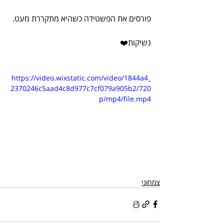
פורסים את הפשטידה כשהיא מתקררת מעט.
נשיקות❤️
https://video.wixstatic.com/video/1844a4_
2370246c5aad4c8d977c7cf079a905b2/720
p/mp4/file.mp4
צמחוני