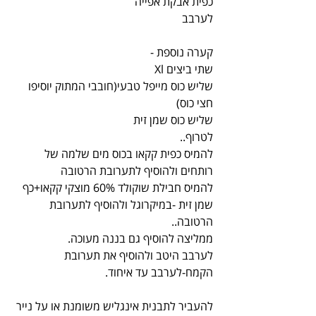
כפית אבקת אפייה
לערבב
קערה נוספת -
שתי ביצים Xl
שליש כוס מייפל טבעי(חובבי המתוק יוסיפו 
חצי כוס)
שליש כוס שמן זית
לטרוף..
להמיס כפית קקאו בכוס מים שלמה של 
רותחים ולהוסיף לתערובת הרטובה
להמיס חבילת שוקולד 60% מוצקי קקאו+כף 
שמן זית -במיקרוגל ולהוסיף לתערובת 
הרטובה..
ממליצה להוסיף גם בננה מעוכה.
לערבב היטב ולהוסיף את תערובת 
הקמח-לערבב עד איחוד.
להעביר לתבנית אינגליש משומנת או על נייר 