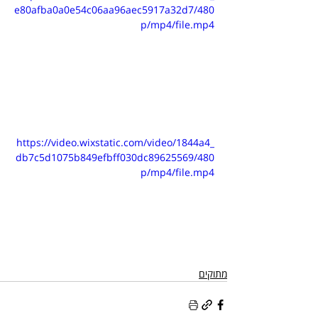
e80afba0a0e54c06aa96aec5917a32d7/480
p/mp4/file.mp4
https://video.wixstatic.com/video/1844a4_
db7c5d1075b849efbff030dc89625569/480
p/mp4/file.mp4
מתוקים