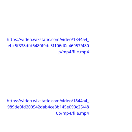
https://video.wixstatic.com/video/1844a4_
ebc5f338dfd6480f9dc5f106d0e46957/480
p/mp4/file.mp4
https://video.wixstatic.com/video/1844a4_
989de0fd200542dab4ce8b145e090c25/48
0p/mp4/file.mp4