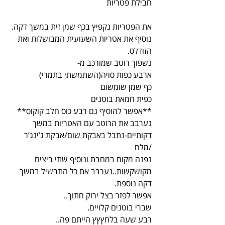
חבילת פטריות
את הפטריות נקפיץ בכף שמן זית במשך דקה.
נוסיף את אטריות השעועית המבושלות ואת 
הזודלס.
נשפוך רוטב שמורכב מ-
ארבע כפות סויה(השתמשתי בתמרי)
כף שמן שומשום
כפית חמאת בוטנים
**אפשר להוסיף גם רבע כוס חלב קוקוס**
נערבב את הרוטב עם האטריות במשך 
דקותיים-נתבל באבקת שום/אבקת ג’ינג’ר 
/מלח
נפנה מקום במחבת ונוסיף שתי ביצים 
מקושקשות..נערבב את כל התבשיל במשך 
דקה נוספת.
אפשר לפזר בצל ירוק חתוך..
שברי בוטנים קלויים.
רבע שעה בלחץץץ הייתם פה..