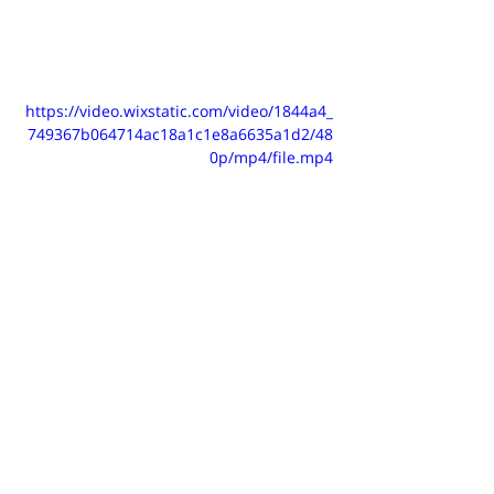
https://video.wixstatic.com/video/1844a4_
749367b064714ac18a1c1e8a6635a1d2/48
0p/mp4/file.mp4
צמחוני
פוסטים אחרונים
הצג הכול