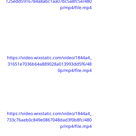
125edd5916784a8abc1aa07bc5a8fc5e/480
p/mp4/file.mp4
https://video.wixstatic.com/video/1844a4_
31651e7036b64a889028a013993dd5f6/48
0p/mp4/file.mp4
https://video.wixstatic.com/video/1844a4_
733c76aeb0c849e0867048dad3f0b8fc/480
p/mp4/file.mp4