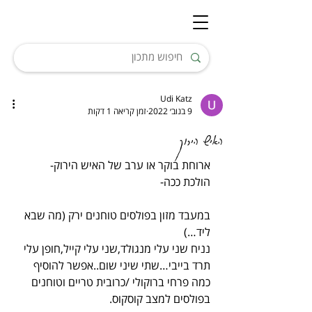
Udi Katz
9 בנוב׳ 2022
זמן קריאה 1 דקות
האיש הירוק
ארוחת בוקר או ערב של האיש הירוק-
הולכת ככה-
במעבד מזון בפולסים טוחנים ירק (מה שבא 
ליד…)
נניח שני עלי מנגולד,שני עלי קייל,חופן עלי 
תרד בייבי…שתי שיני שום..אפשר להוסיף 
כמה פרחי ברוקולי /כרובית טריים וטוחנים 
בפולסים למצב קוסקוס.