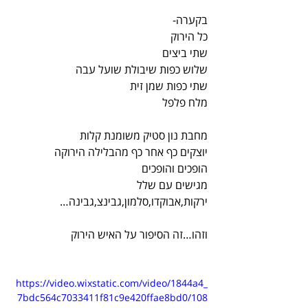
בקערה-
כל הירוק
שתי ביצים
שלוש כפות שיבולת שועל עבה
שתי כפות שמן זית
מלח פלפל
מחבת נון סטיק משומנת קלות
יוצקים כף אחר כף מהבלילה הירוקה
הופכים והופכים
מגישים עם שלל 
ירקות,אבוקדו,סלמון,גבינצ,גבינה…
וזהו…זה הסיפור על האיש הירוק
https://video.wixstatic.com/video/1844a4_
7bdc564c7033411f81c9e420ffae8bd0/108