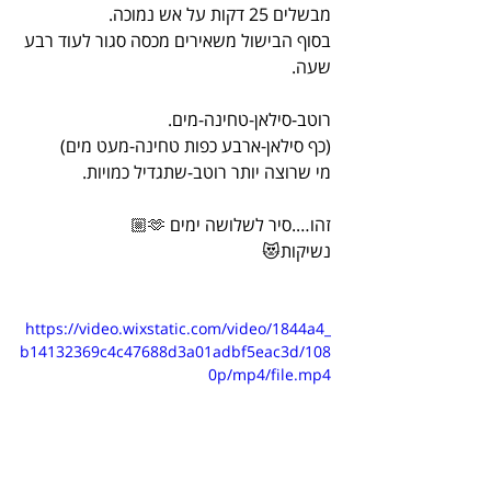
מבשלים 25 דקות על אש נמוכה.
בסוף הבישול משאירים מכסה סגור לעוד רבע 
שעה.
רוטב-סילאן-טחינה-מים.
(כף סילאן-ארבע כפות טחינה-מעט מים)
מי שרוצה יותר רוטב-שתגדיל כמויות.
זהו….סיר לשלושה ימים 🫶🏼
נשיקות😻
https://video.wixstatic.com/video/1844a4_
b14132369c4c47688d3a01adbf5eac3d/108
0p/mp4/file.mp4