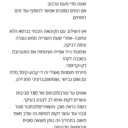
שעה-מדי פעם ערבוב
אם המים נספגים אפשר להוסיף עוד מים 
רותחים.
אץ השילוב עם הקינואה הכנתי בגרסא הלא 
טחונה -אחרי שעת השרייה ממש נוצרה 
עיסה דביקה.
שימנתי נייר אפייה ושיטחתי את התערובת 
בשכבה דקה!
דק=קריספי.
פיזרתי תוספות (אצלי זה די קבוע-קימל,מלח 
גס,שום גבישי ,שומשום,גרעיני חמנייה).
אופים על טורבו!!!בחום של 180 סביבות 
עשרים דקות-שימו לב לצבע בעיקר.
כשזה נראה מוכן -משאירים!!!בתנור סגור 
וכבוי עוד עשר דקות לפחות-זה שלב מאוד 
חשוב בתהליך-זה נותן תוצאה סופית 
וקריספית מדהימה.