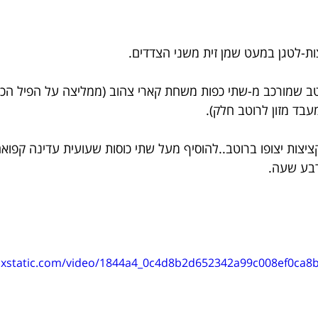
ות-לטגן במעט שמן זית משני הצדדים.
ב שמורכב מ-שתי כפות משחת קארי צהוב (ממליצה על הפיל הכחול
עבד מזון לרוטב חלק).
יצות יצופו ברוטב..להוסיף מעל שתי כוסות שעועית עדינה קפוא
רבע שעה.
wixstatic.com/video/1844a4_0c4d8b2d652342a99c008ef0ca8