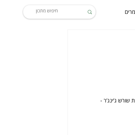
רים
ל צילי חריף וחתכת שורש ג’ינג’ר -