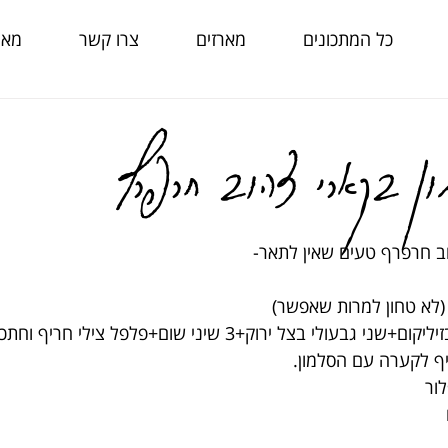
כל המתכונים
מארזים
צרו קשר
מאמ
ון בקארי צהוב חרפרף
וב חרפרף טעים שאין לתאר-
ץ (לא טחון למרות שאפשר)
צרור כוסברה+חופן עלי בזיליקום+שני גבעולי בצל ירוק+3 שיני שום+פלפ
יף לקערה עם הסלמון.
ור