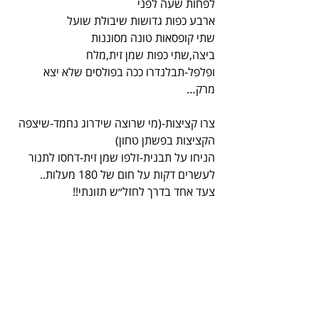
לפחות שעה לפני
ארבע כפות גדושות שיבולת שועל
שתי קופסאות טונה מסוננות
ביצה,שתי כפות שמן זית,מלח 
ופלפל-תבלנדרו ככה בפולסים שלא יצא 
מרק…
צרו קציצות-(מי שרוצה שידרוג נחמד-שיצפה 
הקציצות בפשתן טחון)
הניחו על תבנית-זלפו שמן זית-דחסו לתנור 
לעשרים דקות על חום של 180 מעלות..
צעד אחד בדרך לחזל״ש תזונתי!!