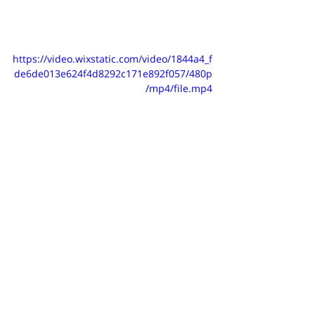
https://video.wixstatic.com/video/1844a4_f
de6de013e624f4d8292c171e892f057/480p
/mp4/file.mp4