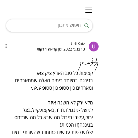
Udi Katz
13 בנוב׳ 2022
זמן קריאה 1 דקות
קציצות ירק
קציצות כל טוב הארץ ציק צאק 
בנינגה-במיוחד בימים האלה שמתארחים 
ומארחים נון סטופ נון סטופ 🙄🙄
מלא ירק לא משנה איזה
למשל -מנגולד,תרד,באקצוי,קייל,בצל 
ירוק,עשבי תיבול מה שבא-כל מה שנדחס 
בנינגה(זו הכמות)
שלוש כפות עדשים כתומות שהשרתי במים 