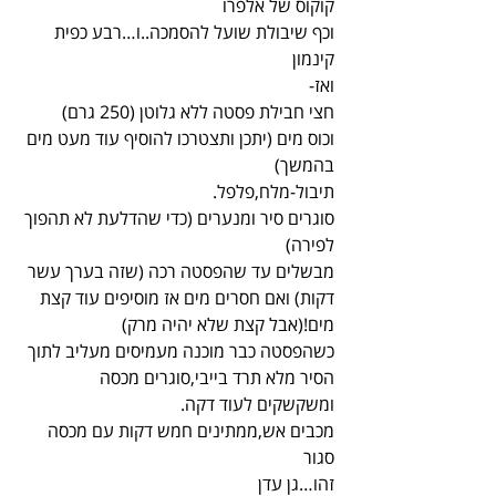
קוקוס של אלפרו
וכף שיבולת שועל להסמכה..ו…רבע כפית 
קינמון
ואז-
חצי חבילת פסטה ללא גלוטן (250 גרם)
וכוס מים (יתכן ותצטרכו להוסיף עוד מעט מים 
בהמשך)
תיבול-מלח,פלפל.
סוגרים סיר ומנערים (כדי שהדלעת לא תהפוך 
לפירה)
מבשלים עד שהפסטה רכה (שזה בערך עשר 
דקות) ואם חסרים מים אז מוסיפים עוד קצת 
מים!(אבל קצת שלא יהיה מרק)
כשהפסטה כבר מוכנה מעמיסים מעליב לתוך 
הסיר מלא תרד בייבי,סוגרים מכסה 
ומשקשקים לעוד דקה.
מכבים אש,ממתינים חמש דקות עם מכסה 
סגור
זהו…גן עדן