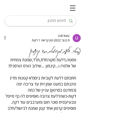
Udi Katz
9 בנוב׳ 2022
זמן קריאה 1 דקות
פסטה, דלעת מקורמלת תרד וקינמון
פסטה,דלעת מקורמלת,תרד,שמנת צמחית 
של אלפרו ו…קינמון …שילוב הורס הורסני!!!
חתכתם דלעת לקוביות ביס(לא קטנות מדי)
טיגנתם במעט שמן זית עד צריבה יפה 
(כמודגם בסרטון) עניין של כמה 
דקות-כשהדלעת צרובה מוסיפים לה כף מייפל 
טבעי/כפית סוכר חום ומערבבים עוד דקה.
מוסיפים קרטון אחד קטן שמנת לבישול/חלב 