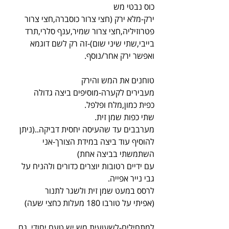
כוס נבטי מש
ירק-מלא ירק (חצי צרור כוסברה,חצי צרור 
פטרוזיליה,חצי צרור שמיר,ענף סלרי,תרד 
בייבי,שתי שיני שום)-זה רק לשם דוגמא 
ואפשר ירק אחר/נוסף.
טוחנים את המש והירק
מעבירים לקערה-מוסיפים ביצה גדולה
כפית כמון,מלח ופלפל.
שתי כפות שמן זית.
מערבבים עד שהעיסה יחסית דביקה..(ניתן 
להוסיף עוד ביצה במידת הצורך-אני 
השתמשתי בביצה אחת)
עם ידיים רטובות יוצרים כדורים ולהניח על 
גבי נייר אפייה.
לרסס במעט שמן זית ולשגר לתנור
(אפיתי על טורבו 180 מעלות כחצי שעה)
למתחילים-לשעועית מש יש טעם יחודי ,גם 