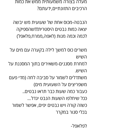
מעלה בצורה משמעותית ממש את כמות 
הרכיבים התזונתיים,ידעתם?
הנבטה-מכוס אחת של שעועית מש יבשה 
יצאה כמות נבטים היסטרית!!!שהספיקה 
לכמה וכמה מנות (לאפה,ממרח,פלאפל)
משרים כוס למשך לילה בקערה עם מים על 
השיש
למחרת מסננים-משאירים בתוך המסננת על 
השיש.
משתדלים לשמור על סביבה לחה (מדי פעם 
משפריצים על השעועית מים)
כעבור כמה שעות כבר תראו נבטים..
ככל שיחלפו השעות הנבט יגדל…
כשזה קורה ויש נבטים יפים, אפשר לשמור 
בכלי סגור במקרר
לפלאפל-