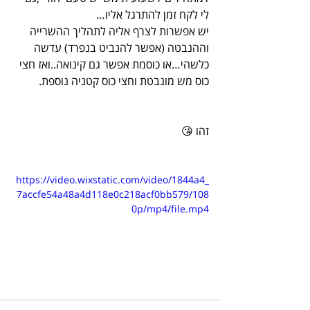
לי לקח זמן להתרגל אליו…
יש אפשרות לצרף אליה לתהליך ההשרייה 
וההנבטה (אפשר להנביט בנפרד) עדשה 
כלשהי…או כוסמת אפשר גם קינואה..ואז חצי 
כוס מש מונבטת וחצי כוס קטניה נוספת.
זהו 😘
https://video.wixstatic.com/video/1844a4_
7accfe54a48a4d118e0c218acf0bb579/108
0p/mp4/file.mp4