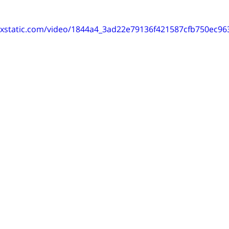
wixstatic.com/video/1844a4_3ad22e79136f421587cfb750ec96