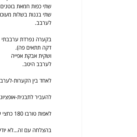
שתי כפות חמאת בוטנים
שתי בננות בשלות מעוכו
לערבב.
בקערה נפרדת ערבבתי כו
דקה תתאים פה).
ושקית אבקת אפייה
לערבב היטב.
לאחד בין הקערות-לערבב
להעביר לתבנית-אופציונל
לאפות טורבו 180 כחצי שעה (לבדוק עם קיסם)
בהצלחה עם זה…לא יודע