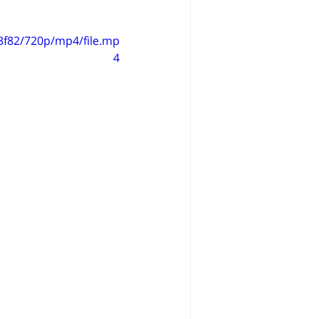
3f82/720p/mp4/file.mp
4