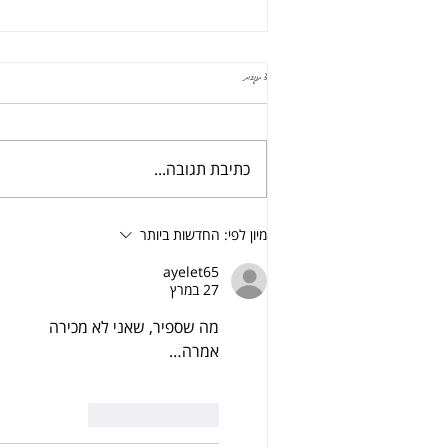
3 תגובות
עוגת שקדים ואגוזים ללא מילים
כתיבת תגובה...
מיון לפי:
החדשות ביותר
ayelet65
27 במרץ
מה שספיר, שאני לא מכירה
אמרה…
לייק
להשיב