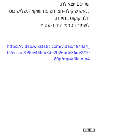
שקיסם יוצא לח.
גנאש שוקולד-חצי חפיסת שוקולד,שליש כוס 
חלב קוקוס במיקרו.
לשמור בטמפ׳ החדר-עטוף!
https://video.wixstatic.com/video/1844a4_
02eccac7b90e46feb3de2b26bde86de2/10
80p/mp4/file.mp4
מתוקים