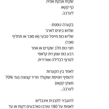
שקית אבקת אפיה
כף קקאו
לערבב.
בקערה נוספת-
שלוש ביצים לארג׳
שליש כוס מייפל טבעי (או סוכר או תחליף 
סוכר)
חצי כוס חלב שקדים או אחר
רבע כוס שמן זית קלאסי
לטרוף לבלילה אוורירית.
לאחד בין הקערות
להוסיף חפיסת שוקולד מריר קצוצה (עד 70% 
מוצקי קקאו)
לערבב..
להעביר לתבנית אינגליש
לאפות על 180 טורבו כארבעים דקות או עד 