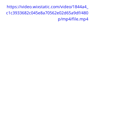
https://video.wixstatic.com/video/1844a4_
c1c3933682c045e8a70562e02d65a9df/480
p/mp4/file.mp4