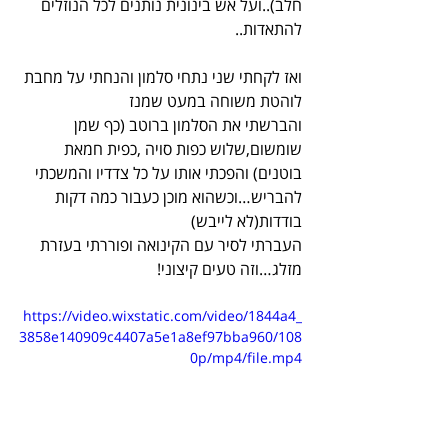
חלב)..ועל אש בינונית נותנים לכל הנוזלים 
להתאדות..
ואז לקחתי שני נתחי סלמון והנחתי על מחבת 
לוהטת משוחה במעט שמנז
והברשתי את הסלמון ברוטב (כף שמן 
שומשום,שלוש כפות סויה ,כפית חמאת 
בוטנים) והפכתי אותו על כל צדדיו והמשכתי 
להבריש…וכשהוא מוכן כעבור כמה דקות 
בודדות(לא לייבש)
העברתי לסיר עם הקינואה ופוררתי בעזרת 
מזלג…וזה טעים קיצוני!
https://video.wixstatic.com/video/1844a4_
3858e140909c4407a5e1a8ef97bba960/108
0p/mp4/file.mp4