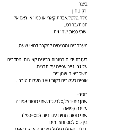
ביצה
ירק טחון
מלח,פלפל,אבקת קארי או כמון או ראס אל 
חנות/בהרט..
ושתי כפות שמן זית.
מערבבים ומכניסים למקרר לחצי שעה.
בעזרת ידיים רטובות מכינים קציצות ומסדרים 
על גבי נייר אפייה על תבנית.
משפריצים שמן זית
אופים כעשרים דקות 180 מעלות טורבו.
רוטב-
שמן זית-בצל,סלרי,גזר,שתי כוסות אפונה 
עדינה קפואה
שתי כוסות מחית עגבניות (כוס=ספל)
בין כוס לכוס וחצי מים
תבלינים-מלח פלפל פפריקה אבקת קארי