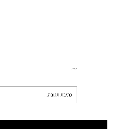
תגובות
תבשיל עדשים טופו וירקות
כתיבת תגובה...