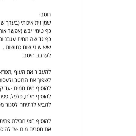
רוטב-
שמן זית איכותי (בערך של
כף טימין יבש (אפשר אורג
כף גדושה מחית עגבניות א
שש שיני שום כתושות .
לערבב היטב.
להעביר את העוף ,תפו״א
לשפוך את הרוטב ולעסות
להוסיף מים חמים -עד קו
להוסיף מלח, פלפל, פפר
להביא לרתיחה-לסגור מכ
להוסיף חצי חבילת פתית
אם חסרים מים -אז להוס