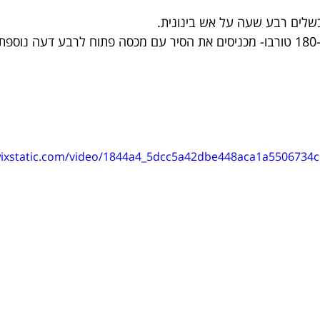
שלים רבע שעה על אש בינונית.
בינתיים מחממים תנור ל-180 טורבו- מכניסים את הסיר עם מכסה פתוח לרבע דעה
.wixstatic.com/video/1844a4_5dcc5a42dbe448aca1a5506734c