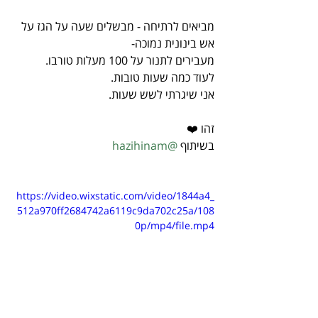
מביאים לרתיחה - מבשלים שעה על הגז על 
אש בינונית נמוכה-
מעבירים לתנור על 100 מעלות טורבו.
לעוד כמה שעות טובות.
אני שיגרתי לשש שעות.
זהו ❤️
בשיתוף 
@hazihinam
https://video.wixstatic.com/video/1844a4_
512a970ff2684742a6119c9da702c25a/108
0p/mp4/file.mp4