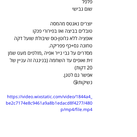
פלפל
שום גבישי
יוצרים נאגטס מהמסה
טובלים בביצה ואז בפירורי פנקו
אופציה ללא גלוטן-כוס שיבולת שועל דקה 
טחונה גס+כף פפריקה.
מסדרים על גבי נייר אפיה ,מזלפים מעט שמן 
זית ואופים עד השחמה (בנינגה זה עניין של 
20 דקות)
אפשר גם לטגן.
נשיקות😘
https://video.wixstatic.com/video/1844a4_
be2c7174e8c9461a9a8b1edacd8f4277/480
p/mp4/file.mp4