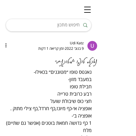
Udi Katz
9 בנוב׳ 2022
זמן קריאה 1 דקות
נאגטס טופו "מטוגנים"
נאגטס טופו ״מטוגנים״ בכאילו-
במעבד מזון-
חבילת טופו
רבע כרובית טרייה
חצי כוס שיבולת שועל
אופציה א׳-כף מיונז,כף חרדל,כף צילי מתוק .
אופציה ב׳-
1 כף גדושה חמאת בוטנים (אפשר גם שתיים)
מלח