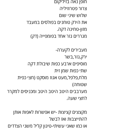
חופן נאה בזיליקום
צרור פטרוזיליה
שלוש שיני שום
את הירק טוחנים בפולסים במעבד 
מזון-טחינה דקה.
מגררים גזר אחד בפומפייה (דק)
מעבירים לקערה-
ירק,גזר,בשר
מוסיפים ארבע כפות שיבולת דקה
שתי כפות שמן זית
מלח,פלפל,מעט אגוז מוסקט (חצי כפית 
שטוחה)
מערבבים היטב היטב היטב ומכניסים למקרר 
לחצי שעה.
מקצצים קציצות -יש אפשרות לאפות אותן 
להתייצבות ואז לבשל
או כמו שאני עשיתי-טיגון קליל משני הצדדים 