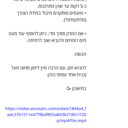
כ-5 דקות עד שהן מתרככות.
• טועמים ומתקנים תיבול במידת הצורך 
(מלח/פלפל).
• אם המרק סמיך מדי, ניתן להוסיף עוד מעט 
מים רותחים ולהביא שוב לרתיחה.
הגשה:
להגיש חם, עם הרבה מיץ לימון סחוט מעל 
(נניח אחד עסיסי כזה).
בתיאבון 🥳
https://video.wixstatic.com/video/1844a4_f
adc37b1511e4778b4f855a843627d61/720
p/mp4/file.mp4