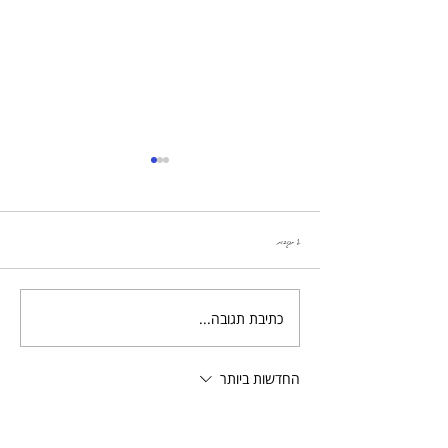
2 תגובות
סלמון חריף טעים אש
כתיבת תגובה...
החדשות ביותר
bombimaoz
13 בספט׳ 2025