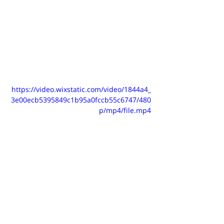
https://video.wixstatic.com/video/1844a4_
3e00ecb5395849c1b95a0fccb55c6747/480
p/mp4/file.mp4