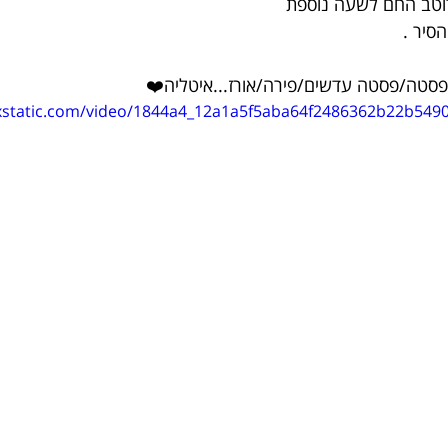
רוטב החם לשעה נוספת
סיר .
סטה/פסטה עדשים/פירה/אורז...איטליה❤️
wixstatic.com/video/1844a4_12a1a5f5aba64f2486362b22b549