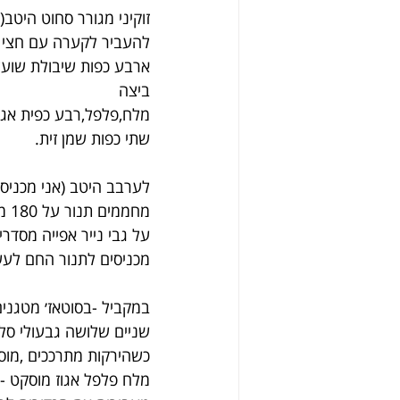
זוקיני מגורר סחוט היטב
להעביר לקערה עם חצי ק
ארבע כפות שיבולת שוע
ביצה
מלח,פלפל,רבע כפית אגוז
שתי כפות שמן זית.
לערבב היטב (אני מכניס
מחממים תנור על 180 מעלות
על גבי נייר אפייה מסדרי
מכניסים לתנור החם לעש
במקביל -בסוטאז׳ מטגנים
שניים שלושה גבעולי סלר
כשהירקות מתרככים ,מוסיפים בקבוק
מלח פלפל אגוז מוסקט -