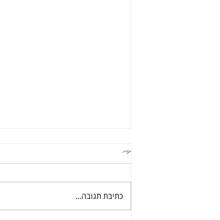
תגובות
תבשיל עדשים טופו וירקות
כתיבת תגובה...