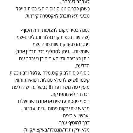
לערבב לערבב…
כשהן כבר פוטטוס נוסיף חצי כפית מייפל 
טבעי (לא חובה) לאקסטרה קירמול.
נפנה בסיר מקום לרצועות חזה העוף-
(שהושרו בכפית קורנפלור ותבלינים-שמן 
זית,בהרט,אבקת שום,סויה..שמן 
שומשום….ניתן להחליף בכל תבלין אחר).
ניתן בצריבה וכשהעוף מוכן נערבב עם 
הדלעת.
נוסיף כוס חלב קוקוס,מלח ,פלפל ורבע כפית 
קינמון!!שיש לו מלא סגולות רפואיות והוא 
מוסיף פה משהו פחד!! נבשל עד שהדלעת 
רכה רך לא מתפרקת.
נוסיף פסטת עדשים או אחרת שבישלנו 
מראש שתי דקות פחות…ניתן ערבוב..
ועכשיו אופציה-
דרך להוסיף ערך-
מלא ירק (תרד/מנגולד/באקצוי/קייל)