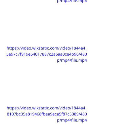
p/mp4/file.mp4
https://video.wixstatic.com/video/1844a4_
5e97c7f919e54017887c2a6aa0ce4b96/480
p/mp4/file.mp4
https://video.wixstatic.com/video/1844a4_
8107bc05a819468fbea9eca5f87c5089/480
p/mp4/file.mp4