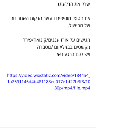
יפרק את הדלעת)
את הטופו מוסיפים בעשר הדקות האחרונות 
של הבישול.
מגישים על אורז עננים/קינואה/פירה
מקשטים בבזיליקום /כוסברה
ויש לכם ברגע דאל!
https://video.wixstatic.com/video/1844a4_
1a2691146d4b481183ee017e1d27b3f3/10
80p/mp4/file.mp4