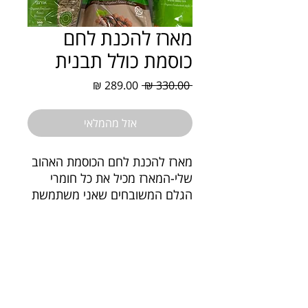
מארז להכנת לחם
כוסמת כולל תבנית
מחיר
מחיר
 ‏330.00 ‏₪ 
רגיל
מבצע
אזל מהמלאי
מארז להכנת לחם הכוסמת האהוב
שלי-המארז מכיל את כל חומרי
הגלם המשובחים שאני משתמשת
בהם באופן קבוע והוא מוגש לך
באהבה רבה.המארז מכיל:
4 שקיות של כוסמת ירוקה אורגנית
- סה"כ 2 ק"ג
שומשום מלא אורגני - 300 גרם
גרעיני דלעת אורגנים - 300 גרם